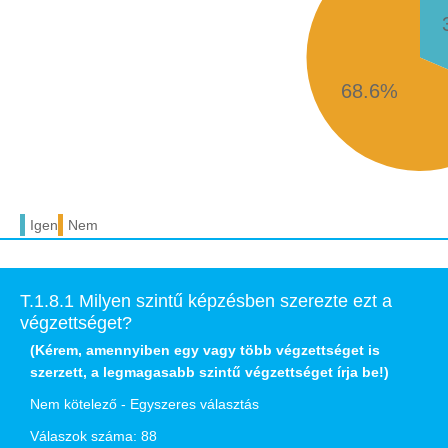
68.6%
Igen
Nem
T.1.8.1 Milyen szintű képzésben szerezte ezt a
végzettséget?
(Kérem, amennyiben egy vagy több végzettséget is
szerzett, a legmagasabb szintű végzettséget írja be!)
Nem kötelező - Egyszeres választás
Válaszok száma: 88