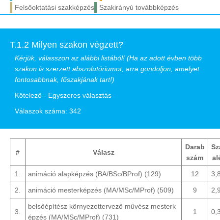
Felsőoktatási szakképzés
Szakirányú továbbképzés
T.1.2 Milyen szakon végzett?
Kérjük, válasszon az alábbi listából! (Ha az adott évben több
szakon is szerzett abszolutóriumot, arra gondoljon, amelyet
fontosabbnak, főszakjának tart!)
Kötelező - Egyszeres választás
Válaszok száma: 342
Darab
Sz
#
Válasz
szám
al
1.
animáció alapképzés (BA/BSc/BProf) (129)
12
3,
2.
animáció mesterképzés (MA/MSc/MProf) (509)
9
2,
belsőépítész környezettervező művész mesterk
3.
1
0,
épzés (MA/MSc/MProf) (731)