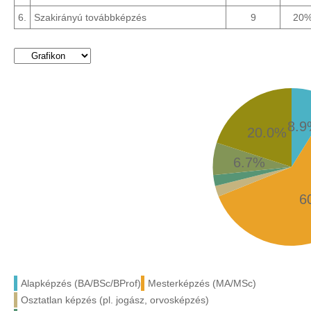
6.
Szakirányú továbbképzés
9
20
8.
20.0%
6.7%
6
Alapképzés (BA/BSc/BProf)
Mesterképzés (MA/MSc)
Osztatlan képzés (pl. jogász, orvosképzés)