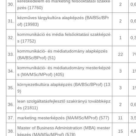
kereskedelem és marketing felsőoktatási szakké
30.
2
0,
pzés (17760)
kézműves tárgykultúra alapképzés (BA/BSc/BPr
31.
2
0,
of) (19983)
kommunikáció és média felsőoktatási szakképzé
32.
1
0,
s (17752)
kommunikáció- és médiatudomány alapképzés
33.
22
7
(BA/BSc/BProf) (51)
kommunikáció- és médiatudomány mesterképzé
34.
3
1
s (MA/MSc/MProf) (405)
környezetkultúra alapképzés (BA/BSc/BProf) (13
35.
3
1
9)
lean szolgáltatásfejlesztő szakirányú továbbképz
36.
2
0,
és (21811)
37.
marketing mesterképzés (MA/MSc/MProf) (577)
11
3,
Master of Business Administration (MBA) mester
38.
15
4,
képzés (MA/MSc/MProf) (578)