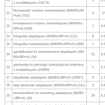
ú továbbképzés (18274)
filmoperatőr művész mesterképzés (MA/MSc/M
21.
3
1
Prof) (702)
formatervező művész mesterképzés (MA/MSc/
22.
2
0,
MProf) (649)
23.
fotográfia alapképzés (BA/BSc/BProf) (121)
8
2,
24.
fotográfia mesterképzés (MA/MSc/MProf) (499)
1
0,
gazdálkodási és menedzsment alapképzés (BA/
25.
31
9,
BSc/BProf) (28)
gazdasági és pénzügyi szakújságírás szakirány
26.
1
0,
ú továbbképzés (22859)
27.
képalkotás alapképzés (BA/BSc/BProf) (19967)
4
1,
28.
képi ábrázolás alapképzés (BA/BSc/BProf) (141)
2
0,
kereskedelem és marketing alapképzés (BA/BS
29.
26
8,
c/BProf) (49)