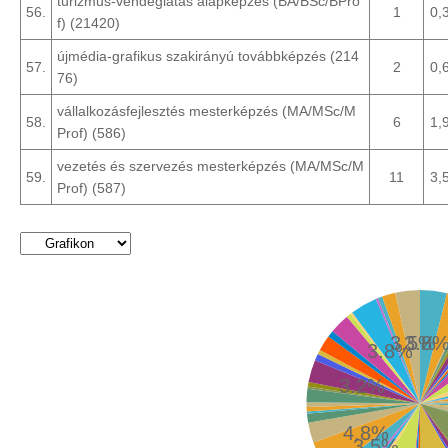
turizmus-vendéglátás alapképzés (BA/BSc/BPro
56.
1
0,
f) (21420)
újmédia-grafikus szakirányú továbbképzés (214
57.
2
0,
76)
vállalkozásfejlesztés mesterképzés (MA/MSc/M
58.
6
1,
Prof) (586)
vezetés és szervezés mesterképzés (MA/MSc/M
59.
11
3,
Prof) (587)
3.5%
3.8
3.8%
3.2%
4.8%
3.5%