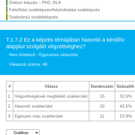
Doktori képzés – PhD, DLA
Felsőfokú szakképzés/felsőoktatási szakképzés
Szakirányú továbbképzés
T.1.7.2 Ez a képzés témájában hasonló a kérdőív
alapjául szolgáló végzettséghez?
Nem kötelező - Egyszeres választás
Válaszok száma: 46
#
Válasz
Darabszám
Százalék
1.
Végzettségének megfelelő szakterület
15
32,6%
2.
Hasonló szakterület
20
43,5%
3.
Egészen más szakterület
11
23,9%