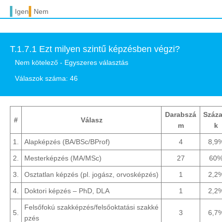
Igen
Nem
T.1.7.1 Ezt milyen szintű képzésben végzi?
Nem kötelező - Egyszeres választás
Válaszok száma: 46
Darabszá
Száza
#
Válasz
m
k
1.
Alapképzés (BA/BSc/BProf)
4
8,9
2.
Mesterképzés (MA/MSc)
27
60
3.
Osztatlan képzés (pl. jogász, orvosképzés)
1
2,2
4.
Doktori képzés – PhD, DLA
1
2,2
Felsőfokú szakképzés/felsőoktatási szakké
5.
3
6,7
pzés