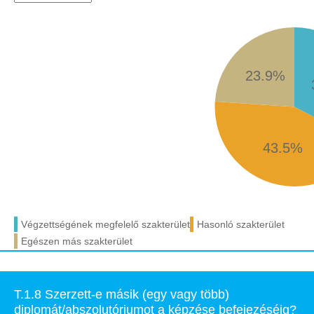
23.9%
43.5%
Végzettségének megfelelő szakterület
Hasonló szakterület
Egészen más szakterület
T.1.8 Szerzett-e másik (egy vagy több)
diplomát/abszolutóriumot a képzése befejezéséig?