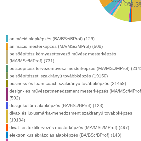
7.0%
8.3
animáció alapképzés (BA/BSc/BProf) (129)
animáció mesterképzés (MA/MSc/MProf) (509)
belsőépítész környezettervező művész mesterképzés
(MA/MSc/MProf) (731)
belsőépítész tervezőművész mesterképzés (MA/MSc/MProf) (214
belsőépítészeti szakirányú továbbképzés (19150)
business és team coach szakirányú továbbképzés (21459)
design- és művészetmenedzsment mesterképzés (MA/MSc/MProf
(502)
designkultúra alapképzés (BA/BSc/BProf) (123)
divat- és luxusmárka-menedzsment szakirányú továbbképzés
(19134)
divat- és textiltervezés mesterképzés (MA/MSc/MProf) (497)
elektronikus ábrázolás alapképzés (BA/BSc/BProf) (143)