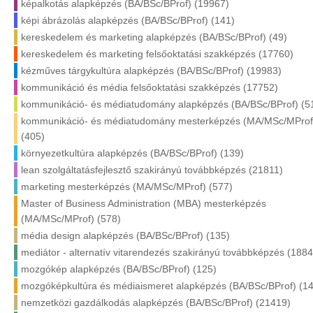
képalkotás alapképzés (BA/BSc/BProf) (19967)
képi ábrázolás alapképzés (BA/BSc/BProf) (141)
kereskedelem és marketing alapképzés (BA/BSc/BProf) (49)
kereskedelem és marketing felsőoktatási szakképzés (17760)
kézműves tárgykultúra alapképzés (BA/BSc/BProf) (19983)
kommunikáció és média felsőoktatási szakképzés (17752)
kommunikáció- és médiatudomány alapképzés (BA/BSc/BProf) (5
kommunikáció- és médiatudomány mesterképzés (MA/MSc/MProf
(405)
környezetkultúra alapképzés (BA/BSc/BProf) (139)
lean szolgáltatásfejlesztő szakirányú továbbképzés (21811)
marketing mesterképzés (MA/MSc/MProf) (577)
Master of Business Administration (MBA) mesterképzés
(MA/MSc/MProf) (578)
média design alapképzés (BA/BSc/BProf) (135)
mediátor - alternatív vitarendezés szakirányú továbbképzés (1884
mozgókép alapképzés (BA/BSc/BProf) (125)
mozgóképkultúra és médiaismeret alapképzés (BA/BSc/BProf) (1
nemzetközi gazdálkodás alapképzés (BA/BSc/BProf) (21419)