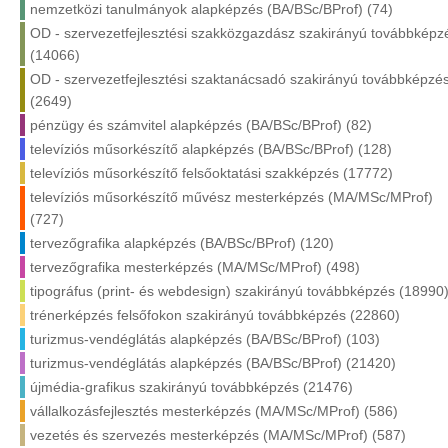
nemzetközi tanulmányok alapképzés (BA/BSc/BProf) (74)
OD - szervezetfejlesztési szakközgazdász szakirányú továbbképz
(14066)
OD - szervezetfejlesztési szaktanácsadó szakirányú továbbképzé
(2649)
pénzügy és számvitel alapképzés (BA/BSc/BProf) (82)
televíziós műsorkészítő alapképzés (BA/BSc/BProf) (128)
televíziós műsorkészítő felsőoktatási szakképzés (17772)
televíziós műsorkészítő művész mesterképzés (MA/MSc/MProf)
(727)
tervezőgrafika alapképzés (BA/BSc/BProf) (120)
tervezőgrafika mesterképzés (MA/MSc/MProf) (498)
tipográfus (print- és webdesign) szakirányú továbbképzés (18990
trénerképzés felsőfokon szakirányú továbbképzés (22860)
turizmus-vendéglátás alapképzés (BA/BSc/BProf) (103)
turizmus-vendéglátás alapképzés (BA/BSc/BProf) (21420)
újmédia-grafikus szakirányú továbbképzés (21476)
vállalkozásfejlesztés mesterképzés (MA/MSc/MProf) (586)
vezetés és szervezés mesterképzés (MA/MSc/MProf) (587)