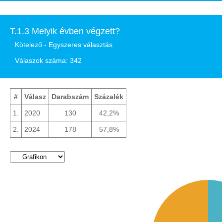
T.1.3 Melyik évben végzett?
Kötelező - Egyszeres választás
Válaszok száma: 342
#
Válasz
Darabszám
Százalék
1.
2020
130
42,2%
2.
2024
178
57,8%