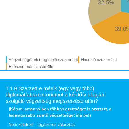
32.5%
39.0
Végzettségének megfelelő szakterület
Hasonló szakterület
Egészen más szakterület
T.1.9 Szerzett-e másik (egy vagy több)
diplomát/abszolutóriumot a kérdőív alapjául
szolgáló végzettség megszerzése után?
(Kérem, amennyiben több végzettséget is szerzett, a
legmagasabb szintű végzettséget írja be!)
Nem kötelező - Egyszeres választás