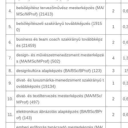
belsőépítész tervezőművész mesterképzés (MA/
4.
2
0,
MSc/MProf) (21413)
belsőépítészeti szakirányú továbbképzés (1915
5.
1
0,
0)
business és team coach szakirányú továbbképz
6.
2
0,
és (21459)
design- és művészetmenedzsment mesterképzé
7.
4
1,
s (MA/MSc/MProf) (502)
8.
designkultúra alapképzés (BA/BSc/BProf) (123)
3
1
divat- és luxusmárka-menedzsment szakirányú t
9.
1
0,
ovábbképzés (19134)
divat- és textiltervezés mesterképzés (MA/MSc/
10.
2
0,
MProf) (497)
elektronikus ábrázolás alapképzés (BA/BSc/BPr
11.
2
0,
of) (143)
emberi erőforrás tanácsadó mesterképzés (MA/