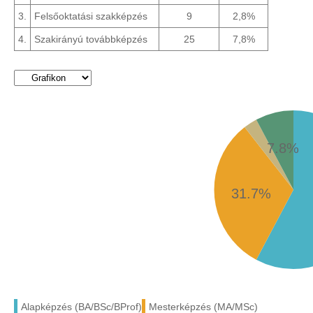
3.
Felsőoktatási szakképzés
9
2,8%
4.
Szakirányú továbbképzés
25
7,8%
7.8%
31.7%
Alapképzés (BA/BSc/BProf)
Mesterképzés (MA/MSc)