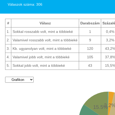
Válaszok száma: 306
#
Válasz
Darabszám
Százal
1.
Sokkal rosszabb volt, mint a többieké
1
0,4%
2.
Valamivel rosszabb volt, mint a többieké
9
3,2%
3.
Kb. ugyanolyan volt, mint a többieké
120
43,2
4.
Valamivel jobb volt, mint a többieké
105
37,8
5.
Sokkal jobb volt, mint a többieké
43
15,5
3.2
15.5%