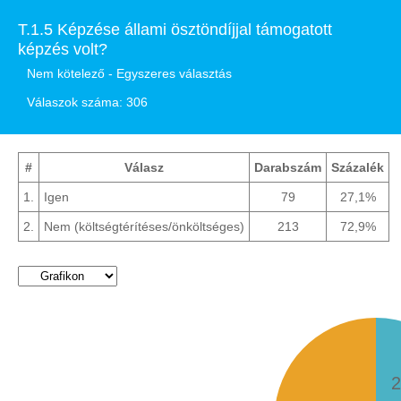
T.1.5 Képzése állami ösztöndíjjal támogatott
képzés volt?
Nem kötelező - Egyszeres választás
Válaszok száma: 306
#
Válasz
Darabszám
Százalék
1.
Igen
79
27,1%
2.
Nem (költségtérítéses/önköltséges)
213
72,9%