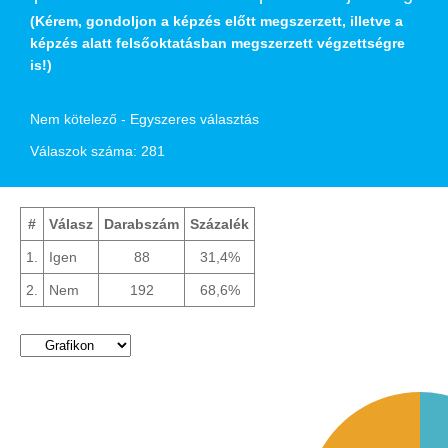
(Kérem, gondoljon a képzés előtt megszerzett, illetve a
képzés alatt felsőoktatásban megszerzett végzettségre
is!)
Nem kötelező - Egyszeres választás
Válaszok száma: 281
#
Válasz
Darabszám
Százalék
1.
Igen
88
31,4%
2.
Nem
192
68,6%