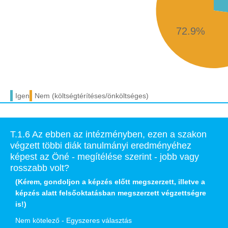
72.9%
Igen
Nem (költségtérítéses/önköltséges)
T.1.6 Az ebben az intézményben, ezen a szakon
végzett többi diák tanulmányi eredményéhez
képest az Öné - megítélése szerint - jobb vagy
rosszabb volt?
(Kérem, gondoljon a képzés előtt megszerzett, illetve a
képzés alatt felsőoktatásban megszerzett végzettségre
is!)
Nem kötelező - Egyszeres választás