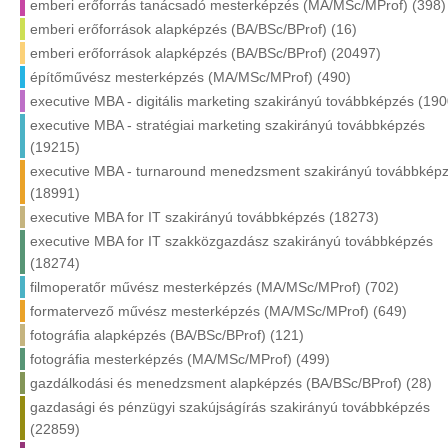
emberi erőforrás tanácsadó mesterképzés (MA/MSc/MProf) (398)
emberi erőforrások alapképzés (BA/BSc/BProf) (16)
emberi erőforrások alapképzés (BA/BSc/BProf) (20497)
építőművész mesterképzés (MA/MSc/MProf) (490)
executive MBA - digitális marketing szakirányú továbbképzés (19
executive MBA - stratégiai marketing szakirányú továbbképzés
(19215)
executive MBA - turnaround menedzsment szakirányú továbbkép
(18991)
executive MBA for IT szakirányú továbbképzés (18273)
executive MBA for IT szakközgazdász szakirányú továbbképzés
(18274)
filmoperatőr művész mesterképzés (MA/MSc/MProf) (702)
formatervező művész mesterképzés (MA/MSc/MProf) (649)
fotográfia alapképzés (BA/BSc/BProf) (121)
fotográfia mesterképzés (MA/MSc/MProf) (499)
gazdálkodási és menedzsment alapképzés (BA/BSc/BProf) (28)
gazdasági és pénzügyi szakújságírás szakirányú továbbképzés
(22859)