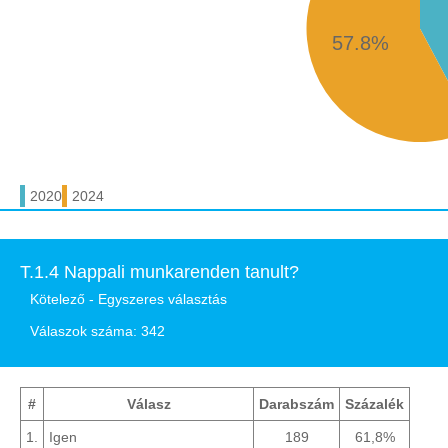
57.8%
2020
2024
T.1.4 Nappali munkarenden tanult?
Kötelező - Egyszeres választás
Válaszok száma: 342
#
Válasz
Darabszám
Százalék
1.
Igen
189
61,8%