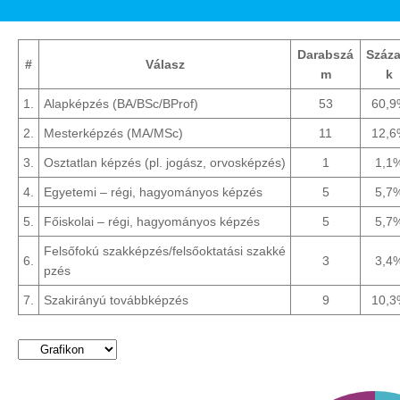
Darabszá
Száza
#
Válasz
m
k
1.
Alapképzés (BA/BSc/BProf)
53
60,9
2.
Mesterképzés (MA/MSc)
11
12,6
3.
Osztatlan képzés (pl. jogász, orvosképzés)
1
1,1
4.
Egyetemi – régi, hagyományos képzés
5
5,7
5.
Főiskolai – régi, hagyományos képzés
5
5,7
Felsőfokú szakképzés/felsőoktatási szakké
6.
3
3,4
pzés
7.
Szakirányú továbbképzés
9
10,3