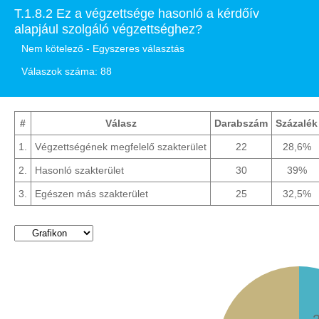
T.1.8.2 Ez a végzettsége hasonló a kérdőív
alapjául szolgáló végzettséghez?
Nem kötelező - Egyszeres választás
Válaszok száma: 88
#
Válasz
Darabszám
Százalék
1.
Végzettségének megfelelő szakterület
22
28,6%
2.
Hasonló szakterület
30
39%
3.
Egészen más szakterület
25
32,5%