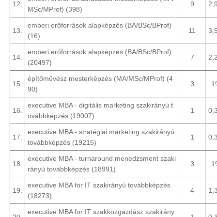
12.
9
2,
MSc/MProf) (398)
emberi erőforrások alapképzés (BA/BSc/BProf)
13.
11
3,
(16)
emberi erőforrások alapképzés (BA/BSc/BProf)
14.
7
2,
(20497)
építőművész mesterképzés (MA/MSc/MProf) (4
15.
3
1
90)
executive MBA - digitális marketing szakirányú t
16.
1
0,
ovábbképzés (19007)
executive MBA - stratégiai marketing szakirányú
17.
1
0,
továbbképzés (19215)
executive MBA - turnaround menedzsment szaki
18.
3
1
rányú továbbképzés (18991)
executive MBA for IT szakirányú továbbképzés
19.
4
1,
(18273)
executive MBA for IT szakközgazdász szakirány
20.
1
0,