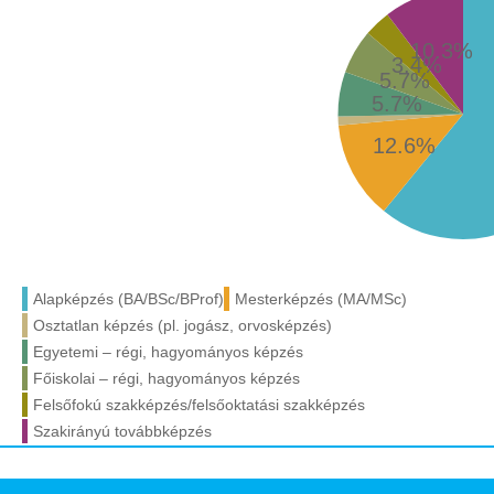
10.3%
3.4%
5.7%
5.7%
12.6%
Alapképzés (BA/BSc/BProf)
Mesterképzés (MA/MSc)
Osztatlan képzés (pl. jogász, orvosképzés)
Egyetemi – régi, hagyományos képzés
Főiskolai – régi, hagyományos képzés
Felsőfokú szakképzés/felsőoktatási szakképzés
Szakirányú továbbképzés