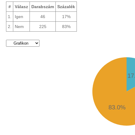
#
Válasz
Darabszám
Százalék
1.
Igen
46
17%
2.
Nem
225
83%
17
83.0%