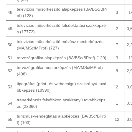
televíziós műsorkészítő alapképzés (BA/BSc/BPr
48.
3
1
of) (128)
televíziós műsorkészítő felsőoktatási szakképzé
49.
2
0,
s (17772)
televíziós műsorkészítő művész mesterképzés
50.
7
2,
(MA/MSc/MProf) (727)
51.
tervezőgrafika alapképzés (BA/BSc/BProf) (120)
3
1
tervezőgrafika mesterképzés (MA/MSc/MProf)
52.
9
2,
(498)
tipográfus (print- és webdesign) szakirányú tová
53.
2
0,
bbképzés (18990)
trénerképzés felsőfokon szakirányú továbbképz
54.
1
0,
és (22860)
turizmus-vendéglátás alapképzés (BA/BSc/BPro
55.
12
3,
f) (103)