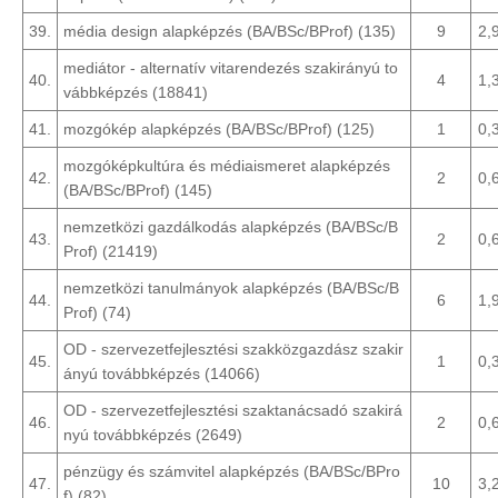
39.
média design alapképzés (BA/BSc/BProf) (135)
9
2,
mediátor - alternatív vitarendezés szakirányú to
40.
4
1,
vábbképzés (18841)
41.
mozgókép alapképzés (BA/BSc/BProf) (125)
1
0,
mozgóképkultúra és médiaismeret alapképzés
42.
2
0,
(BA/BSc/BProf) (145)
nemzetközi gazdálkodás alapképzés (BA/BSc/B
43.
2
0,
Prof) (21419)
nemzetközi tanulmányok alapképzés (BA/BSc/B
44.
6
1,
Prof) (74)
OD - szervezetfejlesztési szakközgazdász szakir
45.
1
0,
ányú továbbképzés (14066)
OD - szervezetfejlesztési szaktanácsadó szakirá
46.
2
0,
nyú továbbképzés (2649)
pénzügy és számvitel alapképzés (BA/BSc/BPro
47.
10
3,
f) (82)