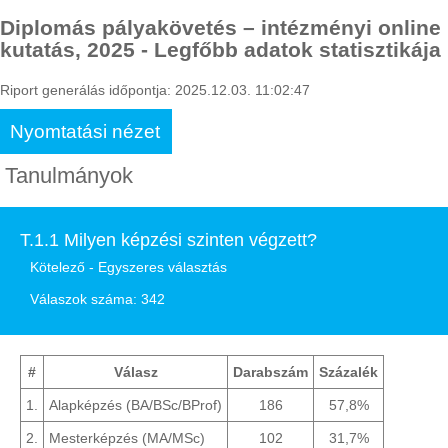
Diplomás pályakövetés – intézményi online
kutatás, 2025 - Legfőbb adatok statisztikája
Riport generálás időpontja: 2025.12.03. 11:02:47
Nyomtatási nézet
Tanulmányok
T.1.1 Milyen képzési szinten végzett?
Kötelező - Egyszeres választás
Válaszok száma: 342
#
Válasz
Darabszám
Százalék
1.
Alapképzés (BA/BSc/BProf)
186
57,8%
2.
Mesterképzés (MA/MSc)
102
31,7%